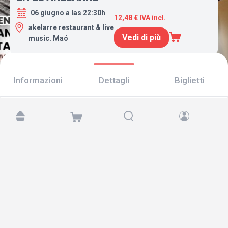
06 giugno a las 22:30h
12,48 € IVA incl.
akelarre restaurant & live
Vedi di più
music. Maó
Informazioni
Dettagli
Biglietti
Trovaci su:
Copyright © 2026 TicketAndRoll
Avviso legale
,
informativa sulla privacy
e di
cookies
Website built by
rundevstudio.com