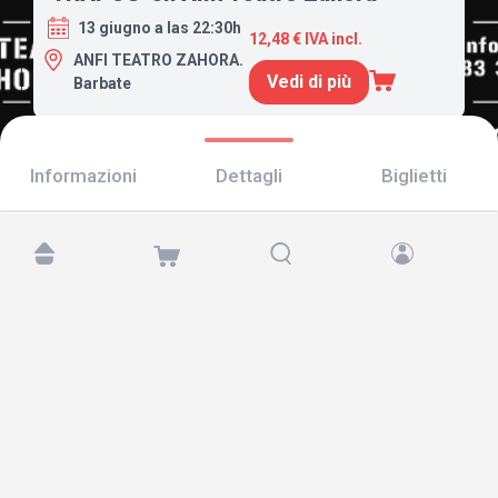
13 giugno a las 22:30h
12,48 € IVA incl.
ANFI TEATRO ZAHORA.
Vedi di più
Barbate
Informazioni
Dettagli
Biglietti
Trovaci su:
Copyright © 2026 TicketAndRoll
Avviso legale
,
informativa sulla privacy
e di
cookies
Website built by
rundevstudio.com