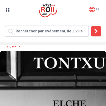
FR
Retour