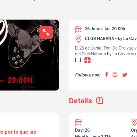
26 June a las 20:00h
CLUB HABANA - by La Cav
El 26 de Junio, Toni De Oro vuelv
del Club Habana by La Caverna (C
presentar sus trabajos y hacer c
[...]
formato crudo y cercano. Sin fil
sorpresas que promete llenar la 
Follow us on:
emociones, con artistas invitado
experiencia única
Details
Day: 26
Or
o por lo que las
Month: June 2026
Art