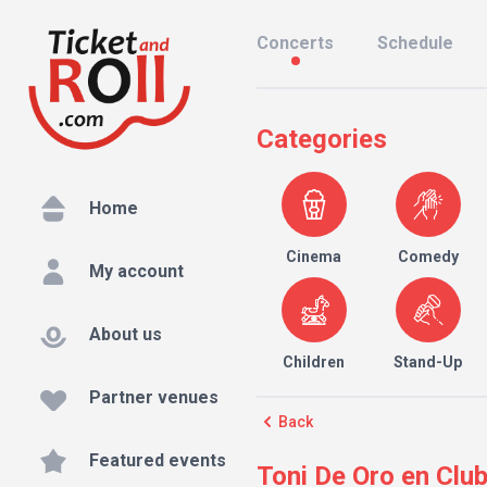
Concerts
Schedule
Categories
Home
Cinema
Comedy
My account
About us
Children
Stand-Up
Partner venues
Back
Featured events
Toni De Oro en Clu