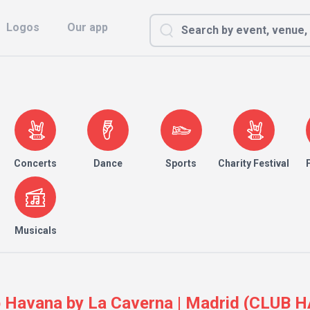
Logos
Our app
Concerts
Dance
Sports
Charity Festival
Musicals
b Havana by La Caverna | Madrid (CLUB 