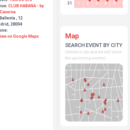
31
1
2
3
4
5
6
nue:
CLUB HABANA - by
 Caverna
Ballesta , 12
drid, 28004
one:
Map
View on Google Maps
SEARCH EVENT BY CITY
(Select a city and we will show
the upcoming events)