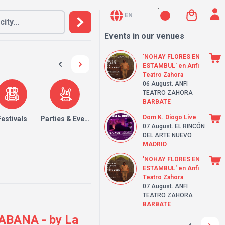
EN
Events in our venues
'NOHAY FLORES EN
ESTAMBUL' en Anfi
Teatro Zahora
06 August
. ANFI
TEATRO ZAHORA
BARBATE
Dom K. Diogo Live
Festivals
Parties & Events
07 August
. EL RINCÓN
DEL ARTE NUEVO
MADRID
'NOHAY FLORES EN
ESTAMBUL' en Anfi
Teatro Zahora
07 August
. ANFI
TEATRO ZAHORA
BARBATE
HABANA - by La