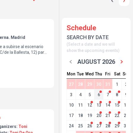
Schedule
SEARCH BY DATE
erna. Madrid
(Select a date and we will
e a subirse al escenario
show the upcoming events)
/de la Ballesta, 12) para
antar a la sala. Vuelve ese
AUGUST 2026
tros. Una noche llena de
sala de ruido, tensión y
Mon
Tue
Wed
Thu
Fri
Sat
Sun
s para convertirla en una
27
28
29
30
31
1
2
3
4
5
6
7
8
9
10
11
12
13
14
15
16
17
18
19
20
21
22
23
24
25
26
27
28
29
30
ganizers:
Toni
ists:
Toni De Oro