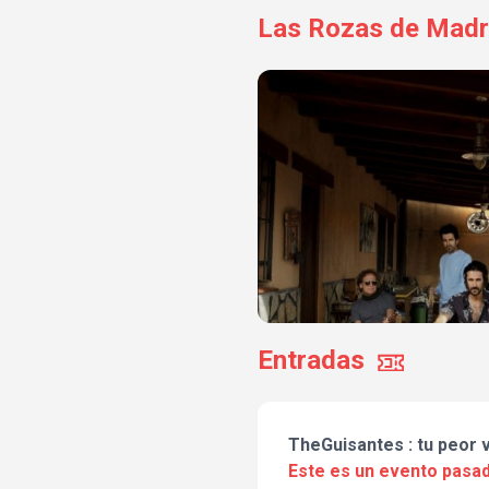
Las Rozas de Madri
Entradas
TheGuisantes : tu peor 
Este es un evento pasad