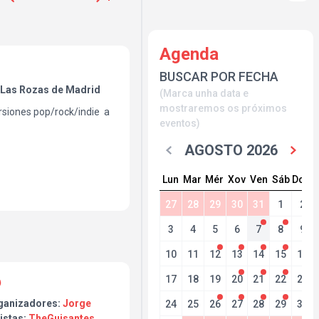
Agenda
BUSCAR POR FECHA
 Las Rozas de Madrid
(Marca unha data e
mostraremos os próximos
rsiones pop/rock/indie a
eventos)
AGOSTO 2026
Lun
Mar
Mér
Xov
Ven
Sáb
Dom
27
28
29
30
31
1
2
3
4
5
6
7
8
9
10
11
12
13
14
15
16
17
18
19
20
21
22
23
ganizadores:
Jorge
24
25
26
27
28
29
30
istas:
TheGuisantes