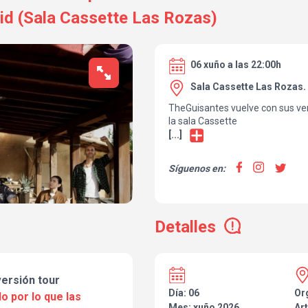
d (Sala Cassette Las Rozas)
06 xuño a las 22:00h
Sala Cassette Las Rozas.
TheGuisantes vuelve con sus ve
la sala Cassette
[...]
Síguenos en:
Detalles
versión tour
Día: 06
Or
o por lo que las
Mes: xuño 2026
Art