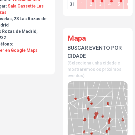
31
1
2
3
4
5
6
gar:
Sala Cassette Las
zas
uselas, 28 Las Rozas de
drid
s Rozas de Madrid,
Mapa
232
léfono:
BUSCAR EVENTO POR
Ver en Google Maps
CIDADE
(Selecciona unha cidade e
mostraremos os próximos
eventos)