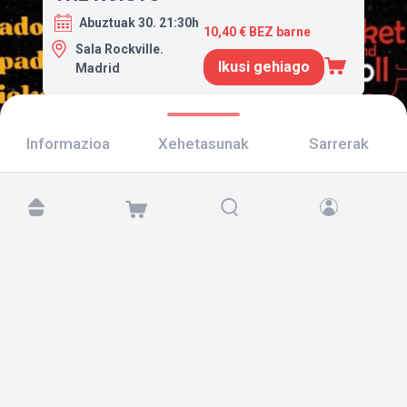
Abuztuak 30. 21:30h
10,40 € BEZ barne
Sala Rockville.
Ikusi gehiago
Madrid
Informazioa
Xehetasunak
Sarrerak
Aurkitu gaitzazu hemen:
Copyright © 2026 TicketAndRoll
Lege-oharra
,
pribatutasun-politika
eta
cookies
Website built by
rundevstudio.com