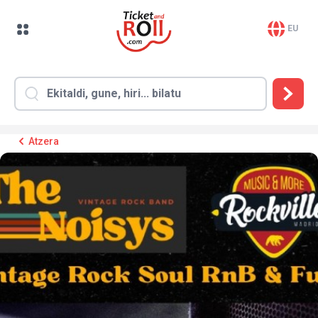
EU
Atzera