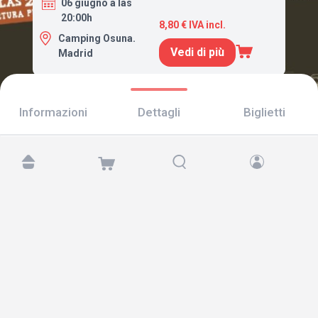
06 giugno a las
20:00h
8,80 € IVA incl.
Camping Osuna.
Vedi di più
Madrid
Informazioni
Dettagli
Biglietti
Trovaci su:
Copyright © 2026 TicketAndRoll
Avviso legale
,
informativa sulla privacy
e di
cookies
Website built by
rundevstudio.com