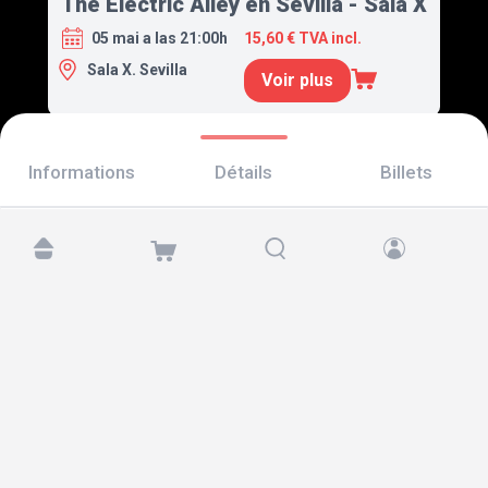
The Electric Alley en Sevilla - Sala X
05 mai a las 21:00h
15,60 € TVA incl.
Sala X. Sevilla
Voir plus
Informations
Détails
Billets
Retrouvez-nous sur :
Copyright © 2026 TicketAndRoll
Mentions légales
,
politique de confidentialité
et de
cookies
Website built by
rundevstudio.com