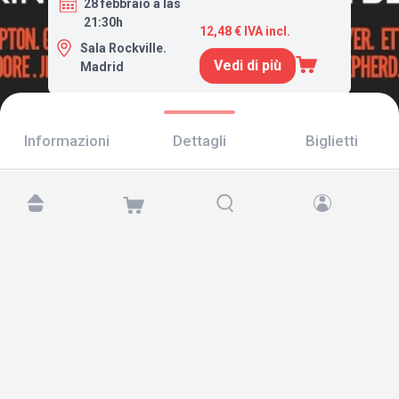
28 febbraio a las
21:30h
12,48 € IVA incl.
Sala Rockville.
Vedi di più
Madrid
Informazioni
Dettagli
Biglietti
Trovaci su:
Copyright © 2026 TicketAndRoll
Avviso legale
,
informativa sulla privacy
e di
cookies
Website built by
rundevstudio.com