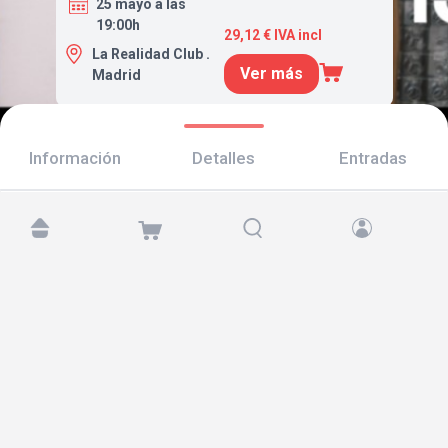
25 mayo a las
19:00h
29,12 € IVA incl
La Realidad Club .
Ver más
Madrid
Información
Detalles
Entradas
Encuéntranos en:
Copyright © 2026 TicketAndRoll
Aviso legal
,
política de privacidad
y de
cookies
Website built by
rundevstudio.com