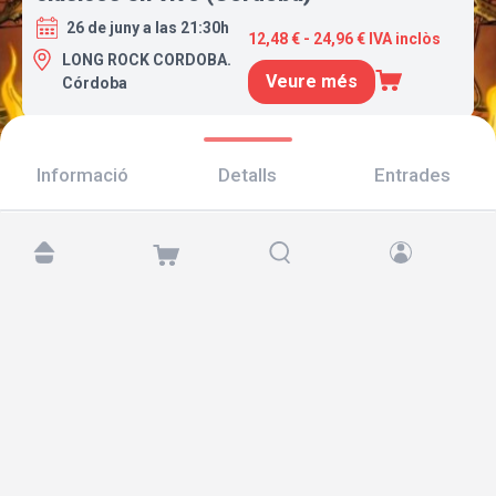
26 de juny a las 21:30h
12,48 € - 24,96 € IVA inclòs
LONG ROCK CORDOBA.
Veure més
Córdoba
Informació
Detalls
Entrades
Troba'ns a:
Copyright © 2026 TicketAndRoll
Avís legal
,
Política de privacitat
i de
galetes
Website built by
rundevstudio.com