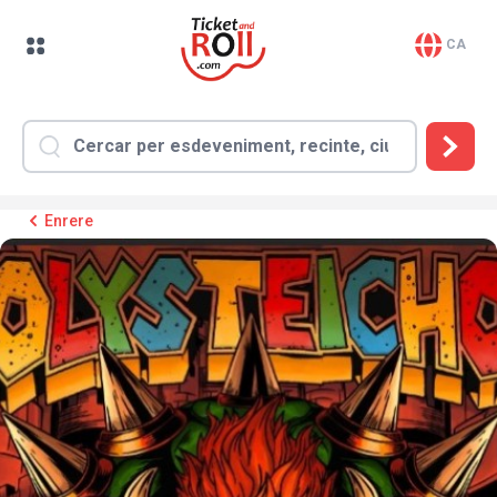
CA
Enrere