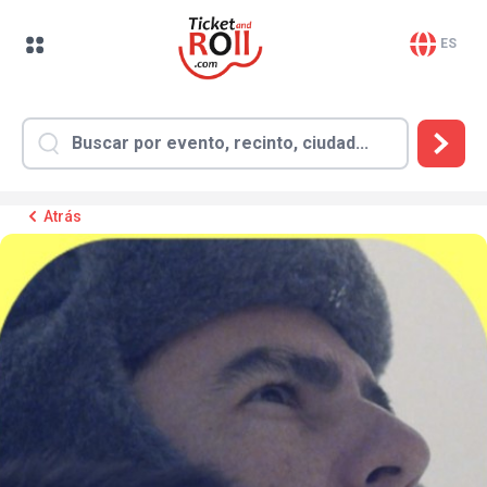
ES
Atrás