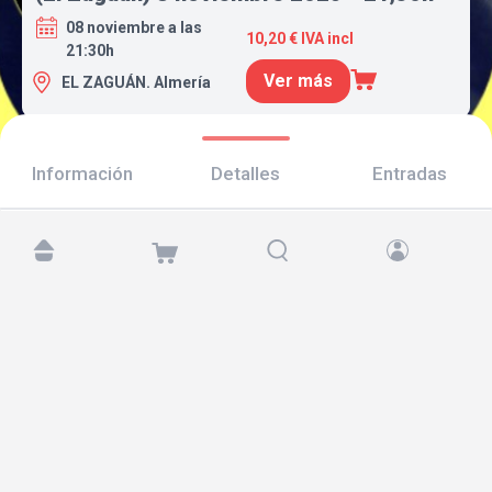
08 noviembre a las
10,20 € IVA incl
21:30h
Ver más
EL ZAGUÁN. Almería
Información
Detalles
Entradas
Encuéntranos en:
Copyright © 2026 TicketAndRoll
Aviso legal
,
política de privacidad
y de
cookies
Website built by
rundevstudio.com