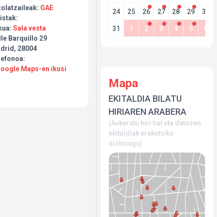
tolatzaileak:
GAE
24
25
26
27
28
29
30
istak:
kua:
Sala vesta
31
1
2
3
4
5
6
le Barquillo 29
drid, 28004
lefonoa:
Google Maps-en ikusi
Mapa
EKITALDIA BILATU
HIRIAREN ARABERA
(Aukeratu hiri bat eta datozen
ekitaldiak erakutsiko
dizkizugu)