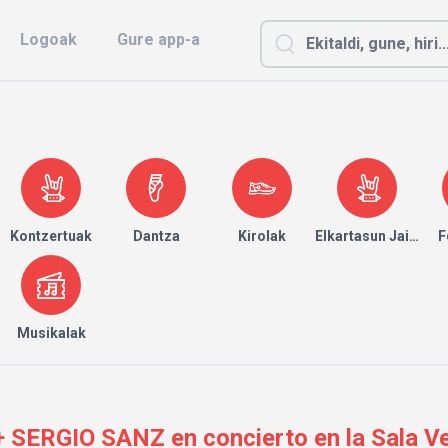
Logoak
Gure app-a
Kontzertuak
Dantza
Kirolak
Elkartasun Jaialdia
F
Musikalak
ERGIO SANZ en concierto en la Sala Ves