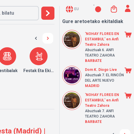
EU
Gure aretoetako ekitaldiak
'NOHAY FLORES EN
ESTAMBUL' en Anfi
Teatro Zahora
Abuztuak 6.
ANFI
TEATRO ZAHORA
BARBATE
Dom K. Diogo Live
k
estibalak
Festak Eta Ekitaldiak
Abuztuak 7.
EL RINCÓN
DEL ARTE NUEVO
MADRID
'NOHAY FLORES EN
ESTAMBUL' en Anfi
Teatro Zahora
Abuztuak 7.
ANFI
TEATRO ZAHORA
BARBATE
ta (Madrid) |