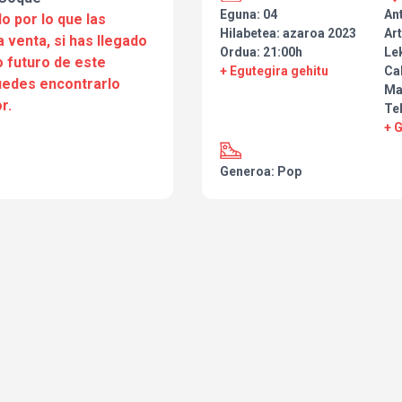
Eguna: 04
An
o por lo que las
Hilabetea: azaroa 2023
Art
a venta, si has llegado
Ordua: 21:00h
Le
 futuro de este
+ Egutegira gehitu
Cal
puedes encontrarlo
Ma
r.
Te
+ 
Generoa: Pop