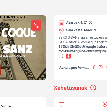
)
Azaroak 4. 21:00h
Sala vesta. Madrid
SERGIO SANZ, quien estuviera al
LA CARAMBA, con la que registr
1996, presenta su cuarto trabaj
STOCK DE COQUE, grupo señero d
EMOCIONAL”, una entrega que 
movida madrileña, se reinventa e
con la canción como género de 
su sensibilidad pop y el respeto p
[...]
producción minuciosa y colorista
a los textos “marca de la casa”, 
Jarraitu guri hemen:
Xehetasunak
 Coque