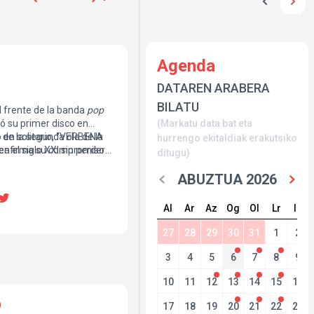
Agenda
DATAREN ARABERA
BILATU
 frente de la banda
pop
ó su primer disco en
(Markatu data bat eta
o en solitario, “VERBENA
e la segunda ola de la
hurrengo ekitaldiak erakutsiko
reafirma su compromiso
n el siglo XXI sin perder
ditugu)
géneros, con una
or los clásicos.
 y una especial atención
ABUZTUA 2026
y
Al
Ar
Az
Og
Ol
Lr
Ig
27
28
29
30
31
1
2
3
4
5
6
7
8
9
10
11
12
13
14
15
16
17
18
19
20
21
22
23