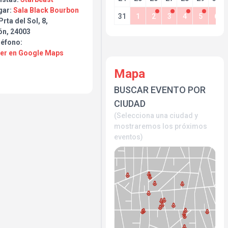
gar:
Sala Black Bourbon
31
1
2
3
4
5
6
Prta del Sol, 8,
ón, 24003
léfono:
Ver en Google Maps
Mapa
BUSCAR EVENTO POR
CIUDAD
(Selecciona una ciudad y
mostraremos los próximos
eventos)