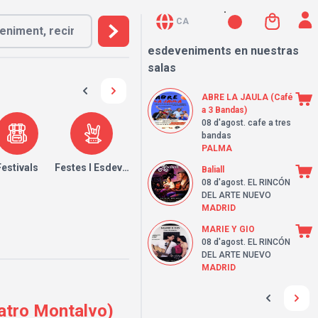
CA
esdeveniments en nuestras
salas
ABRE LA JAULA (Café
a 3 Bandas)
08 d'agost
. cafe a tres
bandas
PALMA
Festivals
Festes I Esdeveniments
Baliall
08 d'agost
. EL RINCÓN
DEL ARTE NUEVO
MADRID
MARIE Y GIO
08 d'agost
. EL RINCÓN
DEL ARTE NUEVO
MADRID
eatro Montalvo)