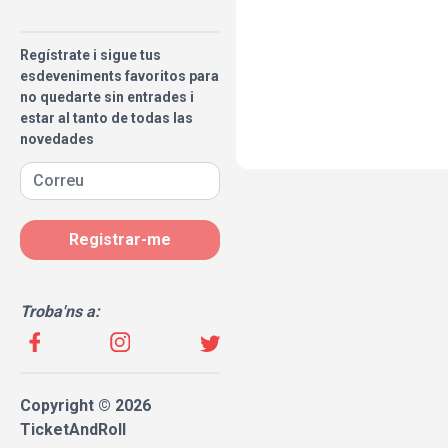
Regístrate i sigue tus
esdeveniments favoritos para
no quedarte sin entrades i
estar al tanto de todas las
novedades
Registrar-me
Troba'ns a:
Copyright © 2026
TicketAndRoll