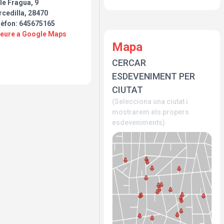
le Fragua, 9
 ENTRADA AL TEATRO
cedilla, 28470
RADAS SE CORTARÁ UNA
lèfon: 645675165
PUÉS SE PODRÁN
Veure a Google Maps
DE ENTRADAS EN LA
Mapa
CERCAR
ESDEVENIMENT PER
CIUTAT
(Selecciona una ciutat i
mostrarem els propers
esdeveniments)