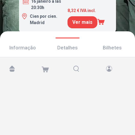
16 janeiro a las
20:30h
8,32 € IVA incl.
Cien por cien.
Ver mais
Madrid
Informação
Detalhes
Bilhetes
Encontre-nos em:
Copyright © 2026 TicketAndRoll
Aviso legal
,
política de privacidade
e de
cookies
Website built by
rundevstudio.com