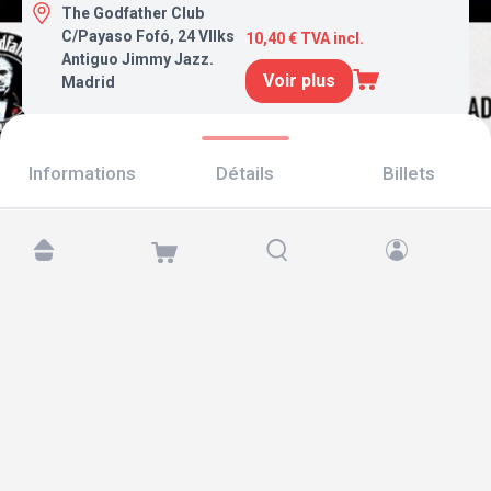
The Godfather Club
C/Payaso Fofó, 24 Vllks
10,40 € TVA incl.
Antiguo Jimmy Jazz.
Voir plus
Madrid
Informations
Détails
Billets
Retrouvez-nous sur :
Copyright © 2026 TicketAndRoll
Mentions légales
,
politique de confidentialité
et de
cookies
Website built by
rundevstudio.com