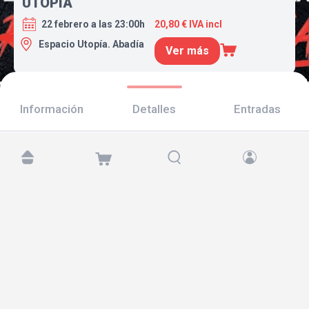
UTOPÍA
22 febrero a las 23:00h
20,80 € IVA incl
Espacio Utopía. Abadía
Ver más
Información
Detalles
Entradas
Encuéntranos en:
Copyright © 2026 TicketAndRoll
Aviso legal
,
política de privacidad
y de
cookies
Website built by
rundevstudio.com