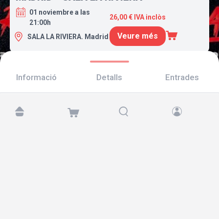
01 noviembre a las
26,00 € IVA inclòs
21:00h
Veure més
SALA LA RIVIERA. Madrid
Informació
Detalls
Entrades
Troba'ns a:
Copyright © 2026 TicketAndRoll
Avís legal
,
Política de privacitat
i de
galetes
Website built by
rundevstudio.com