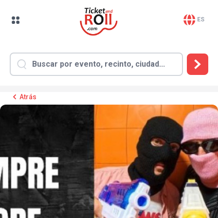
ES
Atrás