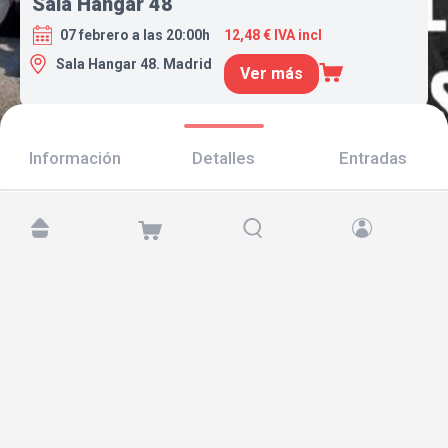
Sala Hangar 48
07 febrero a las 20:00h
12,48 € IVA incl
Sala Hangar 48. Madrid
Ver más
Información
Detalles
Entradas
Encuéntranos en:
Copyright © 2026 TicketAndRoll
Aviso legal
,
política de privacidad
y de
cookies
Website built by
rundevstudio.com