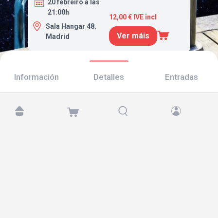
20 febreiro a las
21:00h
12,00 € IVE incl
Sala Hangar 48.
Ver máis
Madrid
Información
Detalles
Entradas
Atópanos en:
Copyright © 2026 TicketAndRoll
Aviso legal
,
política de privacidade
e de
cookies
Website built by
rundevstudio.com