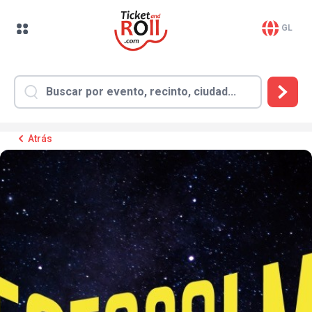
GL
Atrás