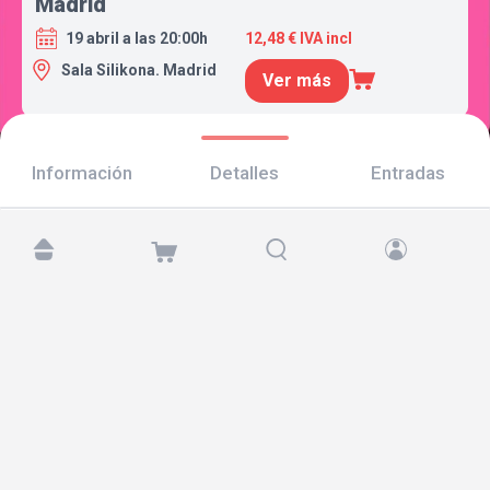
Madrid
19 abril a las 20:00h
12,48 € IVA incl
Sala Silikona. Madrid
Ver más
Información
Detalles
Entradas
Encuéntranos en:
Copyright © 2026 TicketAndRoll
Aviso legal
,
política de privacidad
y de
cookies
Website built by
rundevstudio.com