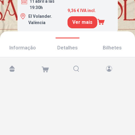
11 abril a las
19:30h
9,36 € IVA incl.
El Volander.
Ver mais
València
Informação
Detalhes
Bilhetes
Encontre-nos em:
Copyright © 2026 TicketAndRoll
Aviso legal
,
política de privacidade
e de
cookies
Website built by
rundevstudio.com