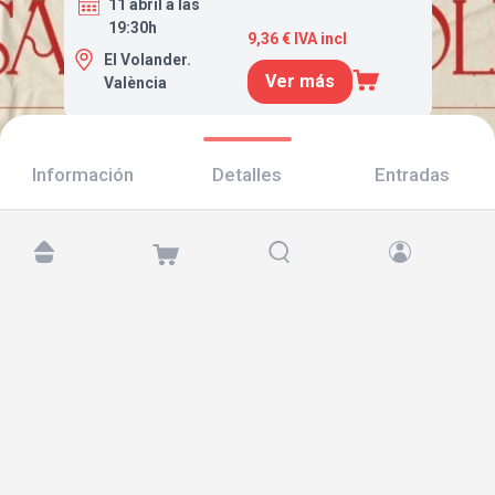
11 abril a las
19:30h
9,36 € IVA incl
El Volander.
Ver más
València
Información
Detalles
Entradas
Encuéntranos en:
Copyright © 2026 TicketAndRoll
Aviso legal
,
política de privacidad
y de
cookies
Website built by
rundevstudio.com