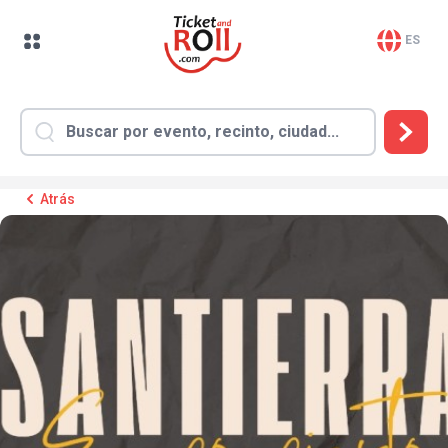
ES
Atrás