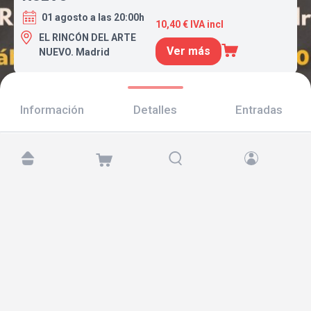
01 agosto a las 20:00h
10,40 € IVA incl
EL RINCÓN DEL ARTE
Ver más
NUEVO. Madrid
Información
Detalles
Entradas
Encuéntranos en:
Copyright © 2026 TicketAndRoll
Aviso legal
,
política de privacidad
y de
cookies
Website built by
rundevstudio.com