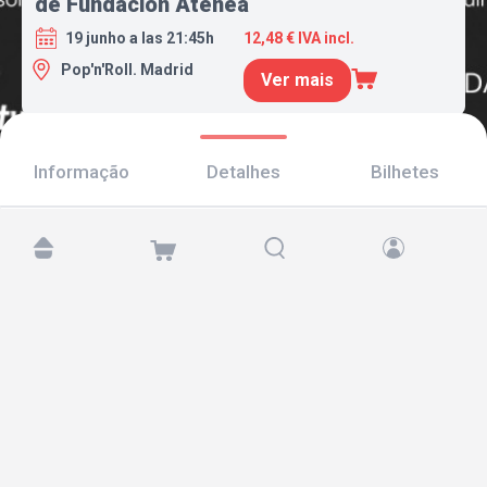
de Fundación Atenea
19 junho a las 21:45h
12,48 € IVA incl.
Pop'n'Roll. Madrid
Ver mais
Informação
Detalhes
Bilhetes
Encontre-nos em:
Copyright © 2026 TicketAndRoll
Aviso legal
,
política de privacidade
e de
cookies
Website built by
rundevstudio.com