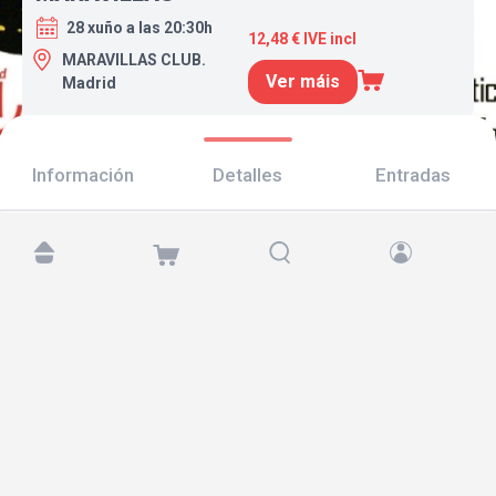
28 xuño a las 20:30h
12,48 € IVE incl
MARAVILLAS CLUB.
Ver máis
Madrid
Información
Detalles
Entradas
Atópanos en:
Copyright © 2026 TicketAndRoll
Aviso legal
,
política de privacidade
e de
cookies
Website built by
rundevstudio.com