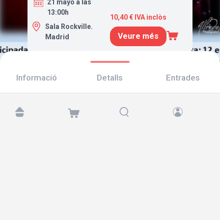
21 mayo a las
13:00h
10,40 € IVA inclòs
Sala Rockville.
Veure més
Madrid
Informació
Detalls
Entrades
Troba'ns a:
Copyright © 2026 TicketAndRoll
Avís legal
,
Política de privacitat
i de
galetes
Website built by
rundevstudio.com