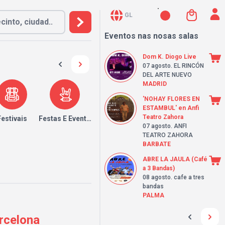
GL
Eventos nas nosas salas
Dom K. Diogo Live
07 agosto
. EL RINCÓN
DEL ARTE NUEVO
MADRID
'NOHAY FLORES EN
ESTAMBUL' en Anfi
Teatro Zahora
Festivais
Festas E Eventos
07 agosto
. ANFI
TEATRO ZAHORA
BARBATE
ABRE LA JAULA (Café
a 3 Bandas)
08 agosto
. cafe a tres
bandas
PALMA
arcelona