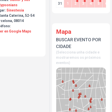
31
1
2
3
4
5
6
lypsonians
gar:
Sinestesia
Santa Caterina, 52-54
rcelona, 08014
léfono:
Mapa
Ver en Google Maps
BUSCAR EVENTO POR
CIDADE
(Selecciona unha cidade e
mostraremos os próximos
eventos)