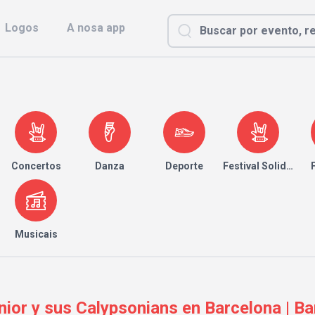
Logos
A nosa app
Concertos
Danza
Deporte
Festival Solidario
Musicais
nior y sus Calypsonians en Barcelona | B