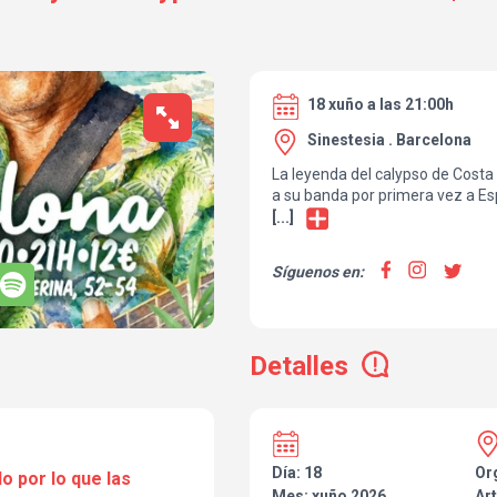
18 xuño a las 21:00h
Sinestesia . Barcelona
La leyenda del calypso de Costa
a su banda por primera vez a Es
concierto único se celebrará el
J
[...]
Sinestesia , Sants! . ¡Prepárens
experiencia caribeña en el cent
Síguenos en:
Detalles
Día: 18
Or
o por lo que las
Mes: xuño 2026
Art