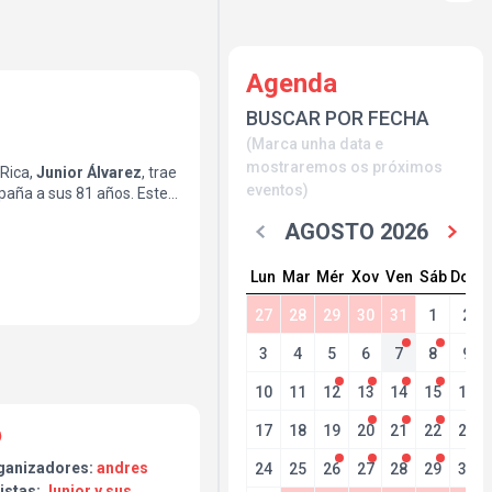
Agenda
BUSCAR POR FECHA
(Marca unha data e
mostraremos os próximos
 Rica,
Junior Álvarez
, trae
eventos)
paña a sus 81 años. Este
ueves 18 de Junio
en
AGOSTO 2026
e para una auténtica
ro de
Barcelona
!
Lun
Mar
Mér
Xov
Ven
Sáb
Dom
27
28
29
30
31
1
2
3
4
5
6
7
8
9
10
11
12
13
14
15
16
17
18
19
20
21
22
23
ganizadores:
andres
24
25
26
27
28
29
30
istas:
Junior y sus