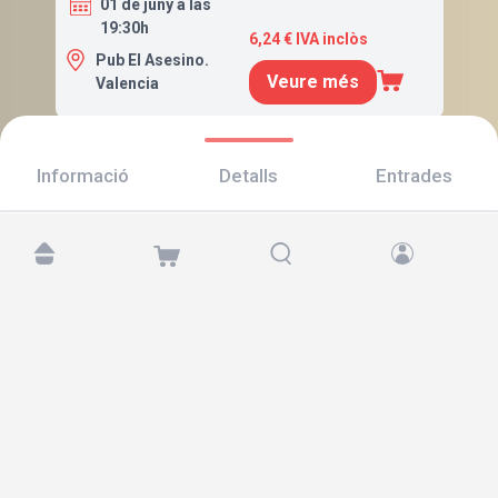
01 de juny a las
19:30h
6,24 € IVA inclòs
Pub El Asesino.
Veure més
Valencia
Informació
Detalls
Entrades
Troba'ns a:
Copyright © 2026 TicketAndRoll
Avís legal
,
Política de privacitat
i de
galetes
Website built by
rundevstudio.com