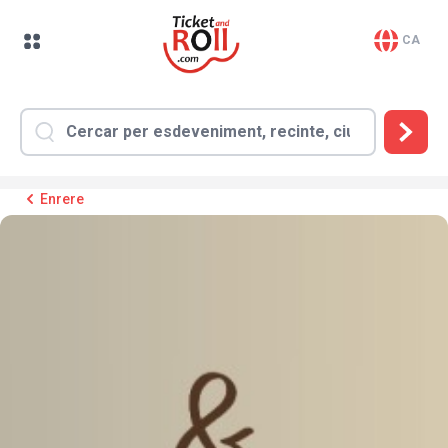
CA
Enrere