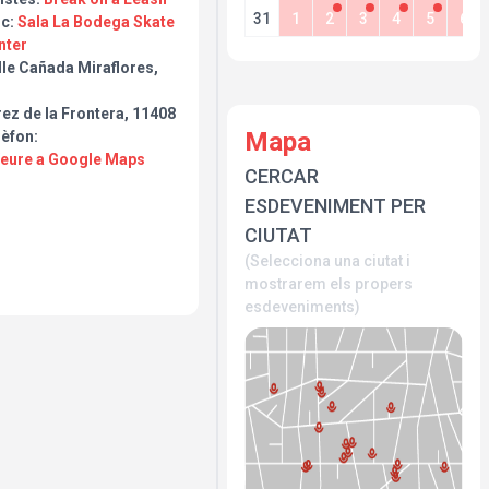
31
1
2
3
4
5
6
oc:
Sala La Bodega Skate
nter
lle Cañada Miraflores,
ez de la Frontera, 11408
Mapa
lèfon:
Veure a Google Maps
CERCAR
ESDEVENIMENT PER
CIUTAT
(Selecciona una ciutat i
mostrarem els propers
esdeveniments)