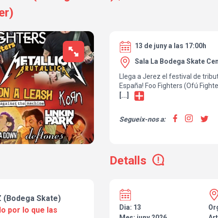
er)
13 de juny a las 17:00h
Sala La Bodega Skate Cent
Llega a Jerez el festival de tri
España! Foo Fighters (Ofú Fighte
Polly), Red Hot Chilipeppers (Dani
[...]
(Brutallica) y un explosivo sho
cañeros de las bandas más lege
Segueix-nos a:
Metal en directo de la banda Br
dejará indiferente. Este sábado
Skate Center (Jerez de la Fronte
Detalls
 (Bodega Skate)
Dia: 13
Or
o por lo que las
Mes: juny 2026
Art