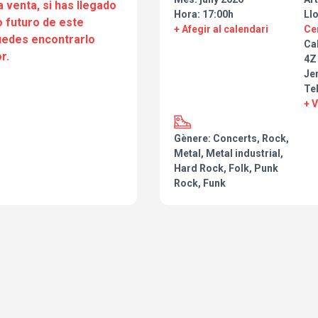
a venta, si has llegado
Hora: 17:00h
Ll
 futuro de este
+ Afegir al calendari
Ce
puedes encontrarlo
Ca
r.
4Z
Jer
Te
+ 
Gènere: Concerts, Rock,
Metal, Metal industrial,
Hard Rock, Folk, Punk
Rock, Funk