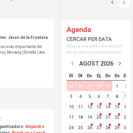
Agenda
er. Jerez de la Frontera
CERCAR PER DATA
(Marca una data i mostrarem
butos más importante de
rs), Nirvana (Smells Like
els propers esdeveniments)
 the Girl), Metallica
AGOST 2026
w con los temas más
ndarias del género Nu-
eak on a Leash que no te
Dl
Dt
Dc
Dj
Dv
Ds
Dg
 13 de junio en Bodega
ra).
27
28
29
30
31
1
2
3
4
5
6
7
8
9
10
11
12
13
14
15
16
17
18
19
20
21
22
23
ganitzadors:
Alejandro
24
25
26
27
28
29
30
istes:
Break on a Leash