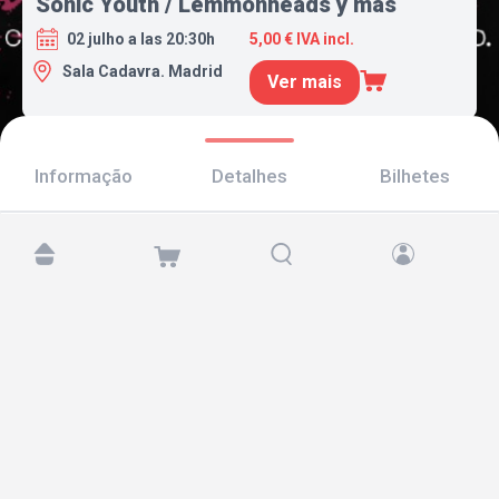
Sonic Youth / Lemmonheads y más
02 julho a las 20:30h
5,00 € IVA incl.
Sala Cadavra. Madrid
Ver mais
Informação
Detalhes
Bilhetes
Encontre-nos em:
Copyright © 2026 TicketAndRoll
Aviso legal
,
política de privacidade
e de
cookies
Website built by
rundevstudio.com