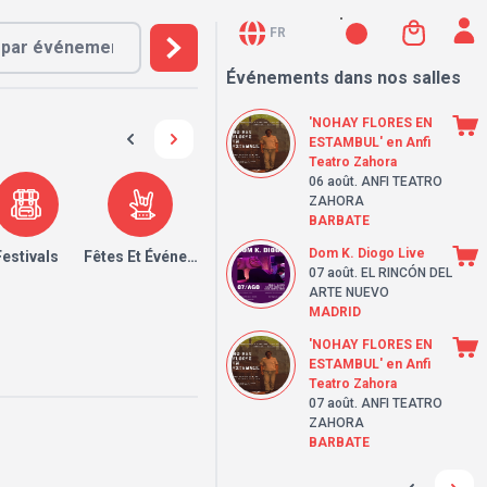
FR
Événements dans nos salles
'NOHAY FLORES EN
ESTAMBUL' en Anfi
Teatro Zahora
06 août
. ANFI TEATRO
ZAHORA
BARBATE
Dom K. Diogo Live
Festivals
Fêtes Et Événements
07 août
. EL RINCÓN DEL
ARTE NUEVO
MADRID
'NOHAY FLORES EN
ESTAMBUL' en Anfi
Teatro Zahora
07 août
. ANFI TEATRO
ZAHORA
BARBATE