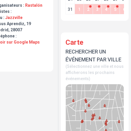
ganisateurs :
Rastalón
31
1
2
3
4
5
6
istes :
u :
Jazzville
sus Aprendiz, 19
drid, 28007
léphone :
Carte
Voir sur Google Maps
RECHERCHER UN
ÉVÉNEMENT PAR VILLE
(Sélectionnez une ville et nous
afficherons les prochains
événements)