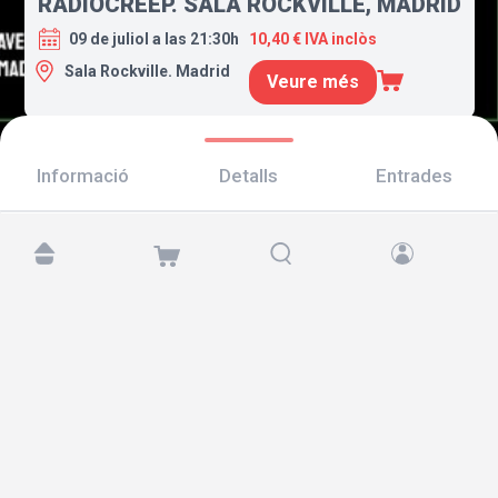
RADIOCREEP. SALA ROCKVILLE, MADRID
09 de juliol a las 21:30h
10,40 € IVA inclòs
Sala Rockville. Madrid
Veure més
Informació
Detalls
Entrades
Troba'ns a:
Copyright © 2026 TicketAndRoll
Avís legal
,
Política de privacitat
i de
galetes
Website built by
rundevstudio.com