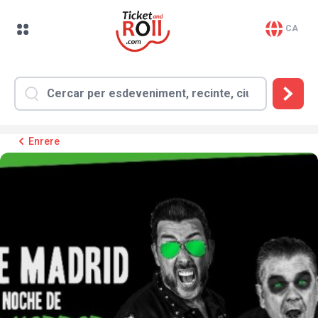
CA
Enrere