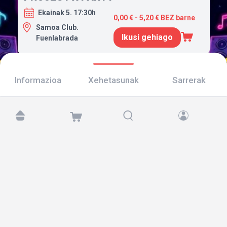
Ekainak 5. 17:30h
0,00 € - 5,20 € BEZ barne
Samoa Club.
Ikusi gehiago
Fuenlabrada
Informazioa
Xehetasunak
Sarrerak
Aurkitu gaitzazu hemen:
Copyright © 2026 TicketAndRoll
Lege-oharra
,
pribatutasun-politika
eta
cookies
Website built by
rundevstudio.com