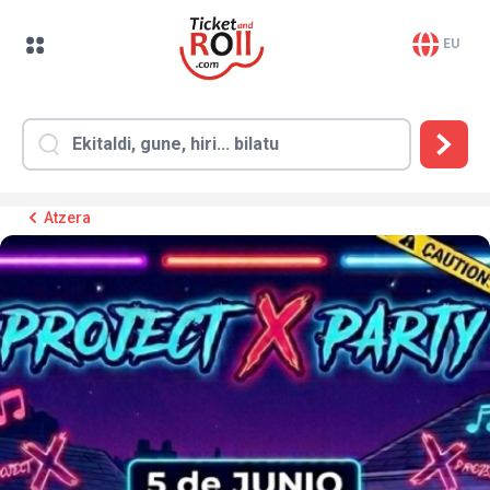
EU
Atzera