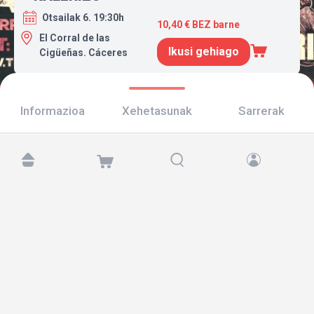
Otsailak 6. 19:30h
10,40 € BEZ barne
El Corral de las
Ikusi gehiago
Cigüeñas. Cáceres
Informazioa
Xehetasunak
Sarrerak
Aurkitu gaitzazu hemen:
Copyright © 2026 TicketAndRoll
Lege-oharra
,
pribatutasun-politika
eta
cookies
Website built by
rundevstudio.com