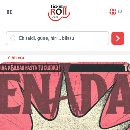
EU
Atzera