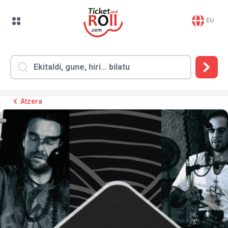
EU
Atzera