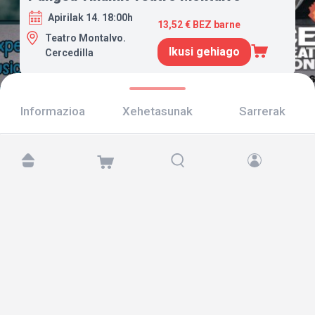
Apirilak 14. 18:00h
13,52 € BEZ barne
Teatro Montalvo.
Ikusi gehiago
Cercedilla
Informazioa
Xehetasunak
Sarrerak
Aurkitu gaitzazu hemen:
Copyright © 2026 TicketAndRoll
Lege-oharra
,
pribatutasun-politika
eta
cookies
Website built by
rundevstudio.com