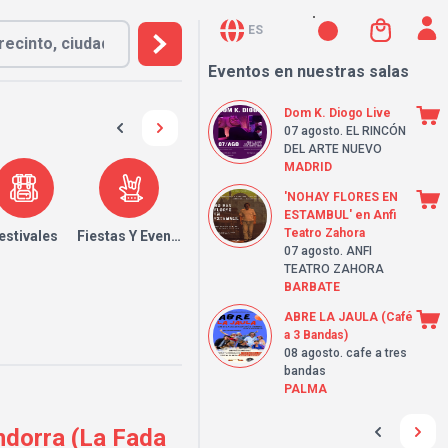
ES
Eventos en nuestras salas
Dom K. Diogo Live
07 agosto
. EL RINCÓN
DEL ARTE NUEVO
MADRID
'NOHAY FLORES EN
ESTAMBUL' en Anfi
Teatro Zahora
estivales
Fiestas Y Eventos
07 agosto
. ANFI
TEATRO ZAHORA
BARBATE
ABRE LA JAULA (Café
a 3 Bandas)
08 agosto
. cafe a tres
bandas
PALMA
orra (La Fada