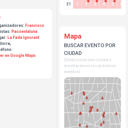
31
1
2
3
4
5
6
ganizadores:
Francisco
istas:
Pacoenlaluna
Mapa
gar:
La Fada Ignorant
dorra,
BUSCAR EVENTO POR
léfono:
CIUDAD
Ver en Google Maps
(Selecciona una ciudad y
mostraremos los próximos
eventos)