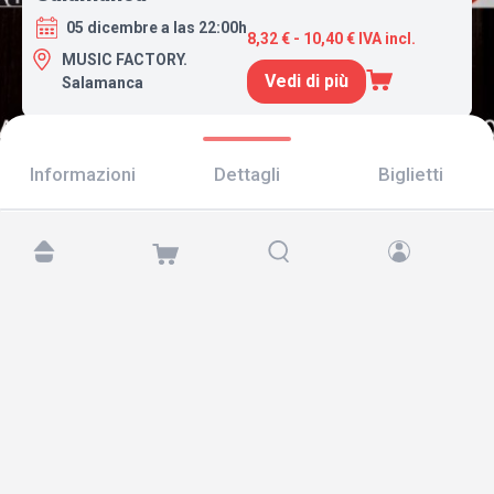
05 dicembre a las 22:00h
8,32 € - 10,40 € IVA incl.
MUSIC FACTORY.
Vedi di più
Salamanca
Informazioni
Dettagli
Biglietti
Trovaci su:
Copyright © 2026 TicketAndRoll
Avviso legale
,
informativa sulla privacy
e di
cookies
Website built by
rundevstudio.com