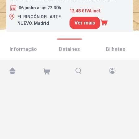
06 junho a las 22:30h
12,48 € IVA incl.
EL RINCÓN DEL ARTE
Ver mais
NUEVO. Madrid
Informação
Detalhes
Bilhetes
Encontre-nos em:
Copyright © 2026 TicketAndRoll
Aviso legal
,
política de privacidade
e de
cookies
Website built by
rundevstudio.com