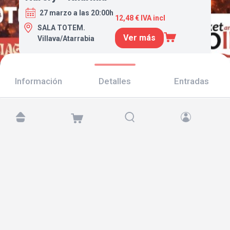
27 marzo a las 20:00h
12,48 € IVA incl
SALA TOTEM.
Ver más
Villava/Atarrabia
Información
Detalles
Entradas
Encuéntranos en:
Copyright © 2026 TicketAndRoll
Aviso legal
,
política de privacidad
y de
cookies
Website built by
rundevstudio.com