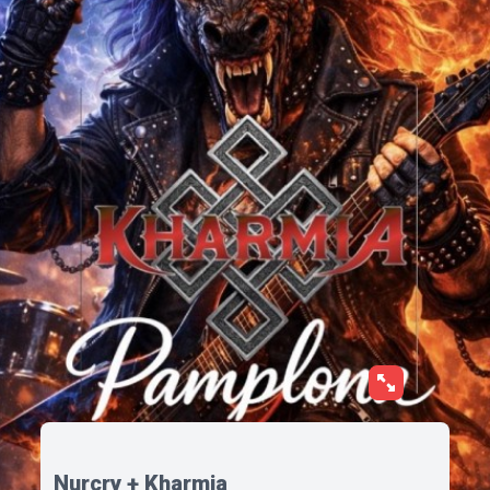
Nurcry + Kharmia