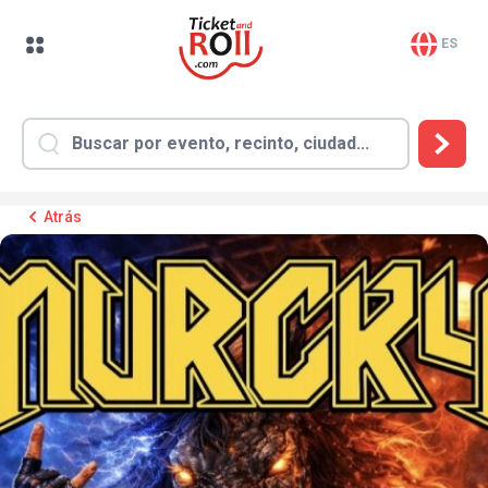
ES
Atrás