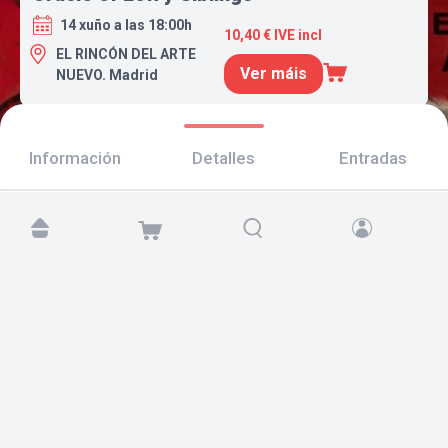
14 xuño a las 18:00h
10,40 € IVE incl
EL RINCÓN DEL ARTE
Ver máis
NUEVO. Madrid
Información
Detalles
Entradas
Atópanos en:
Copyright © 2026 TicketAndRoll
Aviso legal
,
política de privacidade
e de
cookies
Website built by
rundevstudio.com