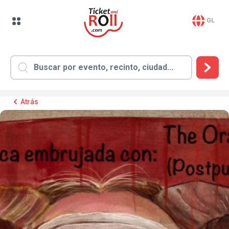
GL
Atrás