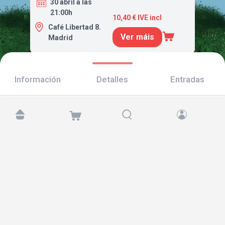
30 abril a las
21:00h
10,40 € IVE incl
Café Libertad 8.
Ver máis
Madrid
Información
Detalles
Entradas
Atópanos en:
Copyright © 2026 TicketAndRoll
Aviso legal
,
política de privacidade
e de
cookies
Website built by
rundevstudio.com