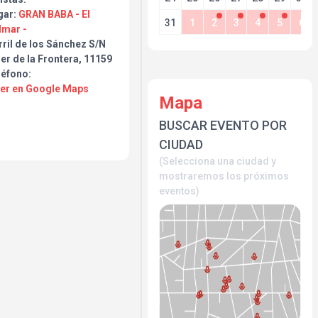
gar:
GRAN BABA - El
ndroll.com
31
1
2
3
4
5
6
lmar -
ril de los Sánchez S/N
elisabethsanzgorrion ·
er de la Frontera, 11159
léfono:
Ver en Google Maps
 @granbabaoficial
Mapa
s #cadiz #elpalmar
BUSCAR EVENTO POR
rohouse #beachparty
CIUDAD
(Selecciona una ciudad y
mostraremos los próximos
eventos)