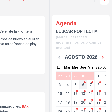
Agenda
BUSCAR POR FECHA
Vejer de la Frontera
(Marca una fecha y
tamos de nuevo en el Gran
mostraremos los próximos
eva tarde/noche de playa
eventos)
e up de lujo:
AGOSTO 2026
e
Lun
Mar
Mié
Jue
Vie
Sáb
Dom
& sorpresón final
27
28
29
30
31
1
2
antes toda la noche
3
4
5
6
7
8
9
r
10
11
12
13
14
15
16
17
18
19
20
21
22
23
ganizadores:
BAR
uerta solo 10€
24
25
26
27
28
29
30
istas: