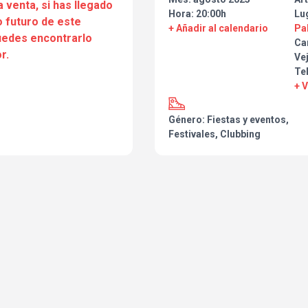
a venta, si has llegado
Hora: 20:00h
Lu
 futuro de este
Consigue la tuya aquí 👉 ticketa
+ Añadir al calendario
Pa
puedes encontrarlo
Car
👾 @doctor_fli · @barrioteca · @
r.
Vej
@laguch__
Te
+ 
Colaboran: @subterraneoshop ·
#mutantebeach #mutanteevent
Género: Fiestas y eventos,
#granbaba #electrojarana #af
Festivales, Clubbing