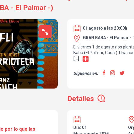
A - El Palmar -)
01 agosto a las 20:00h
GRAN BABA - El Palmar -. 
El viernes 1 de agosto nos plan
Baba (El Palmar, Cádiz). Una nu
y ritmo con ADN Mutante y un lin
[...]
🎧 Dr. Fli – Electro Jarana
Síguenos en:
🎧 Barrioteca – Afro Latin Hous
🎧 Eli Sanz B2B Laguch – House 
🌀 Desde las 20:00 hasta cierre
Detalles
🎁 Con regalos y sorpresas mut
📍 Gran Baba · Playa de El Palma
🎟 Aportación:
10€ anticipadas
15€ en puerta
Día: 01
Or
o por lo que las
💡 Entras antes de las 23h, en p
Mes: agosto 2025
Art