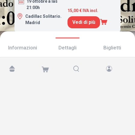
19 ottobre a las
21:00h
15,00 € IVA incl.
Cadillac Solitario.
Vedi di più
Madrid
Informazioni
Dettagli
Biglietti
Trovaci su:
Copyright © 2026 TicketAndRoll
Avviso legale
,
informativa sulla privacy
e di
cookies
Website built by
rundevstudio.com