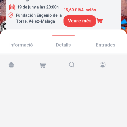
19 de juny a las 20:00h
15,60 € IVA inclòs
Fundación Eugenio de la
Veure més
Torre. Vélez-Málaga
Informació
Detalls
Entrades
Troba'ns a:
Copyright © 2026 TicketAndRoll
Avís legal
,
Política de privacitat
i de
galetes
Website built by
rundevstudio.com