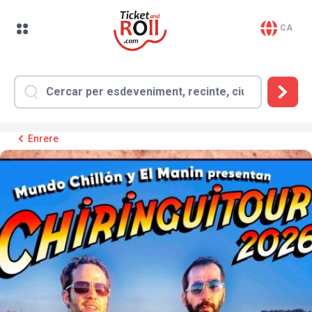
CA
Enrere