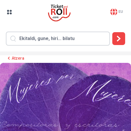
EU
Atzera