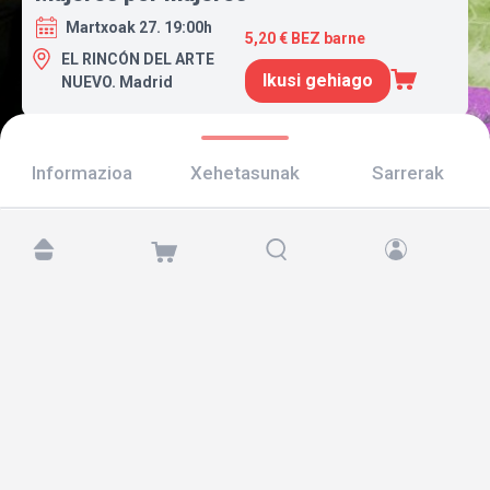
Martxoak 27. 19:00h
5,20 € BEZ barne
EL RINCÓN DEL ARTE
Ikusi gehiago
NUEVO. Madrid
Informazioa
Xehetasunak
Sarrerak
Aurkitu gaitzazu hemen:
Copyright © 2026 TicketAndRoll
Lege-oharra
,
pribatutasun-politika
eta
cookies
Website built by
rundevstudio.com