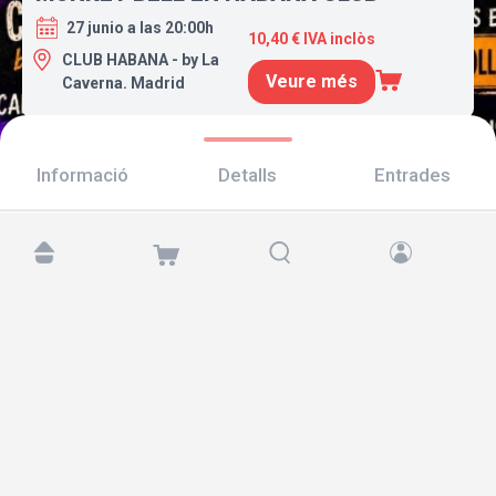
27 junio a las 20:00h
10,40 € IVA inclòs
CLUB HABANA - by La
Veure més
Caverna. Madrid
Informació
Detalls
Entrades
Troba'ns a:
Copyright © 2026 TicketAndRoll
Avís legal
,
Política de privacitat
i de
galetes
Website built by
rundevstudio.com