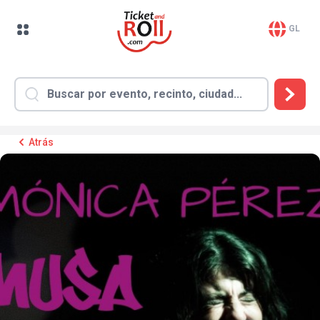
GL
Atrás