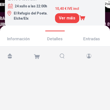
24 xullo a las 22:00h
10,40 € IVE incl
El Refugio del Poeta.
Ver máis
Elche/Elx
Información
Detalles
Entradas
Atópanos en:
Copyright © 2026 TicketAndRoll
Aviso legal
,
política de privacidade
e de
cookies
Website built by
rundevstudio.com