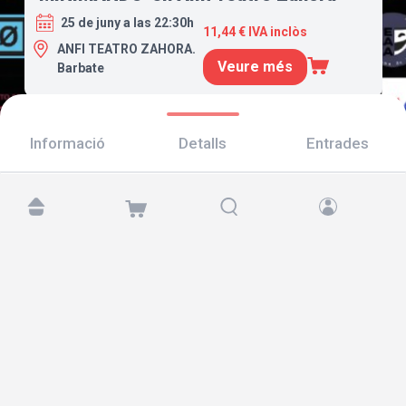
25 de juny a las 22:30h
11,44 € IVA inclòs
ANFI TEATRO ZAHORA.
Veure més
Barbate
Informació
Detalls
Entrades
Troba'ns a:
Copyright © 2026 TicketAndRoll
Avís legal
,
Política de privacitat
i de
galetes
Website built by
rundevstudio.com