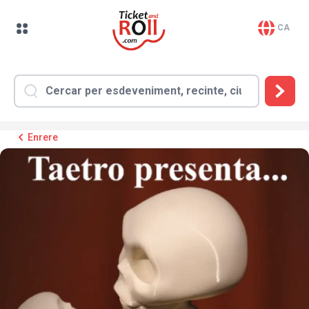
CA
Enrere